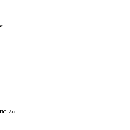
 ..
ПС. Ан ..