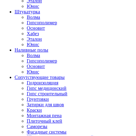
Эталон
Юнис
Штукатурка
Волма
Гипсополимер
Основит
Хабез
Эталон
Юнис
Наливные полы
Волма
Гипсополимер
Основит
Юнис
Сопутствующие товары
Гидроизоляция
Гипс медицинский
Гипс строительный
Грунтовки
Затирки для швов
Краски
Монтажная пена
Плиточный клей
Саморезы
Фасадные системы