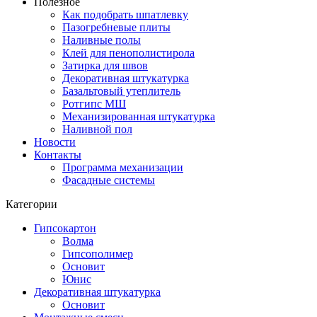
Полезное
Как подобрать шпатлевку
Пазогребневые плиты
Наливные полы
Клей для пенополистирола
Затирка для швов
Декоративная штукатурка
Базальтовый утеплитель
Ротгипс МШ
Механизированная штукатурка
Наливной пол
Новости
Контакты
Программа механизации
Фасадные системы
Категории
Гипсокартон
Волма
Гипсополимер
Основит
Юнис
Декоративная штукатурка
Основит