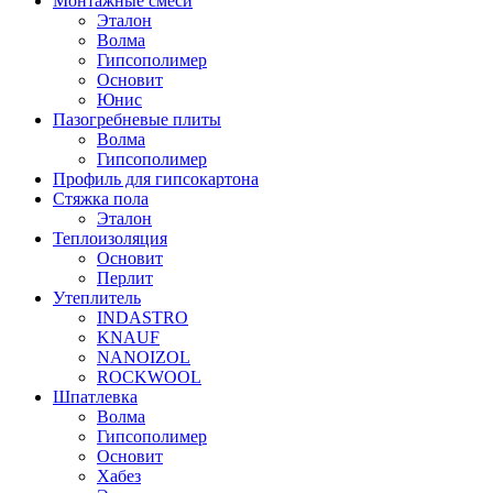
Монтажные смеси
Эталон
Волма
Гипсополимер
Основит
Юнис
Пазогребневые плиты
Волма
Гипсополимер
Профиль для гипсокартона
Стяжка пола
Эталон
Теплоизоляция
Основит
Перлит
Утеплитель
INDASTRO
KNAUF
NANOIZOL
ROCKWOOL
Шпатлевка
Волма
Гипсополимер
Основит
Хабез