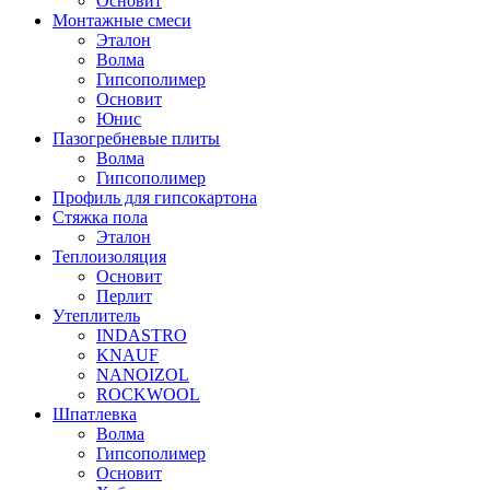
Основит
Монтажные смеси
Эталон
Волма
Гипсополимер
Основит
Юнис
Пазогребневые плиты
Волма
Гипсополимер
Профиль для гипсокартона
Стяжка пола
Эталон
Теплоизоляция
Основит
Перлит
Утеплитель
INDASTRO
KNAUF
NANOIZOL
ROCKWOOL
Шпатлевка
Волма
Гипсополимер
Основит