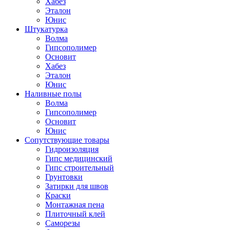
Хабез
Эталон
Юнис
Штукатурка
Волма
Гипсополимер
Основит
Хабез
Эталон
Юнис
Наливные полы
Волма
Гипсополимер
Основит
Юнис
Сопутствующие товары
Гидроизоляция
Гипс медицинский
Гипс строительный
Грунтовки
Затирки для швов
Краски
Монтажная пена
Плиточный клей
Саморезы