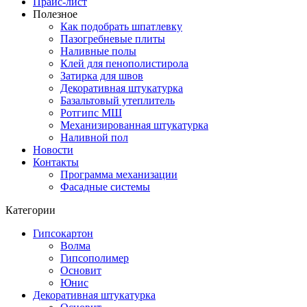
Прайс-лист
Полезное
Как подобрать шпатлевку
Пазогребневые плиты
Наливные полы
Клей для пенополистирола
Затирка для швов
Декоративная штукатурка
Базальтовый утеплитель
Ротгипс МШ
Механизированная штукатурка
Наливной пол
Новости
Контакты
Программа механизации
Фасадные системы
Категории
Гипсокартон
Волма
Гипсополимер
Основит
Юнис
Декоративная штукатурка