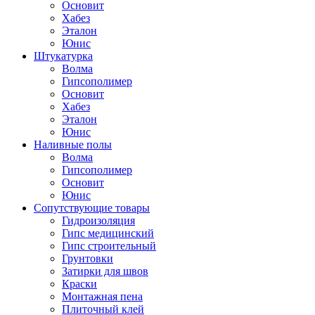
Основит
Хабез
Эталон
Юнис
Штукатурка
Волма
Гипсополимер
Основит
Хабез
Эталон
Юнис
Наливные полы
Волма
Гипсополимер
Основит
Юнис
Сопутствующие товары
Гидроизоляция
Гипс медицинский
Гипс строительный
Грунтовки
Затирки для швов
Краски
Монтажная пена
Плиточный клей