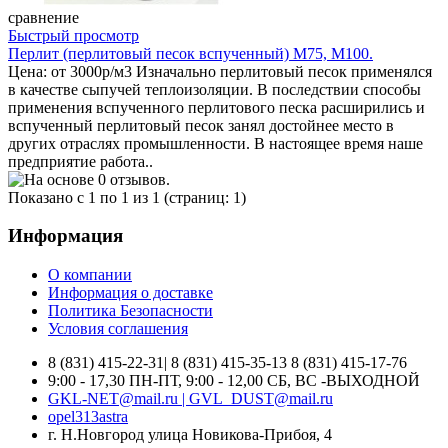
сравнение
Быстрый просмотр
Перлит (перлитовый песок вспученный) М75, М100.
Цена: от 3000р/м3 Изначально перлитовый песок применялся
в качестве сыпучей теплоизоляции. В последствии способы
применения вспученного перлитового песка расширились и
вспученный перлитовый песок занял достойнее место в
других отраслях промышленности. В настоящее время наше
предприятие работа..
Показано с 1 по 1 из 1 (страниц: 1)
Информация
О компании
Информация о доставке
Политика Безопасности
Условия соглашения
8 (831) 415-22-31| 8 (831) 415-35-13 8 (831) 415-17-76
9:00 - 17,30 ПН-ПТ, 9:00 - 12,00 СБ, ВС -ВЫХОДНОЙ
GKL-NET@mail.ru | GVL_DUST@mail.ru
opel313astra
г. Н.Новгород улица Новикова-Прибоя, 4