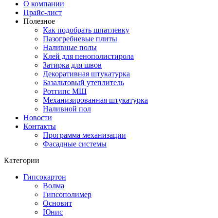
О компании
Прайс-лист
Полезное
Как подобрать шпатлевку
Пазогребневые плиты
Наливные полы
Клей для пенополистирола
Затирка для швов
Декоративная штукатурка
Базальтовый утеплитель
Ротгипс МШ
Механизированная штукатурка
Наливной пол
Новости
Контакты
Программа механизации
Фасадные системы
Категории
Гипсокартон
Волма
Гипсополимер
Основит
Юнис