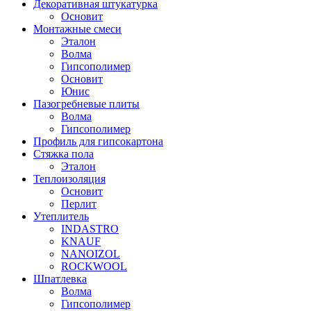
Декоративная штукатурка
Основит
Монтажные смеси
Эталон
Волма
Гипсополимер
Основит
Юнис
Пазогребневые плиты
Волма
Гипсополимер
Профиль для гипсокартона
Стяжка пола
Эталон
Теплоизоляция
Основит
Перлит
Утеплитель
INDASTRO
KNAUF
NANOIZOL
ROCKWOOL
Шпатлевка
Волма
Гипсополимер