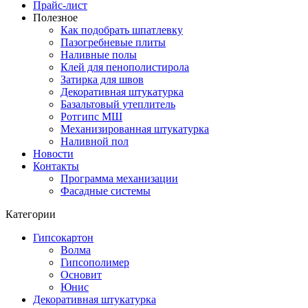
Прайс-лист
Полезное
Как подобрать шпатлевку
Пазогребневые плиты
Наливные полы
Клей для пенополистирола
Затирка для швов
Декоративная штукатурка
Базальтовый утеплитель
Ротгипс МШ
Механизированная штукатурка
Наливной пол
Новости
Контакты
Программа механизации
Фасадные системы
Категории
Гипсокартон
Волма
Гипсополимер
Основит
Юнис
Декоративная штукатурка