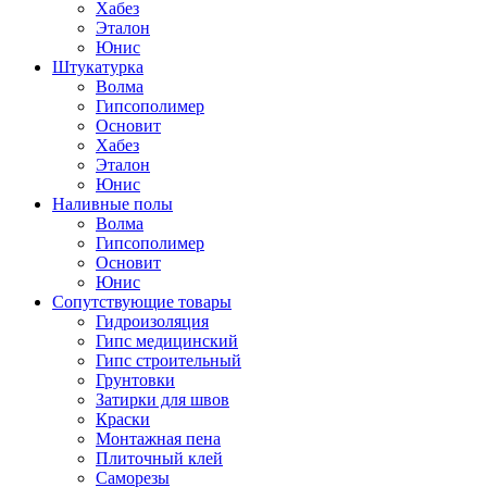
Хабез
Эталон
Юнис
Штукатурка
Волма
Гипсополимер
Основит
Хабез
Эталон
Юнис
Наливные полы
Волма
Гипсополимер
Основит
Юнис
Сопутствующие товары
Гидроизоляция
Гипс медицинский
Гипс строительный
Грунтовки
Затирки для швов
Краски
Монтажная пена
Плиточный клей
Саморезы