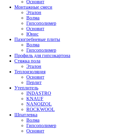
Основит
Монтажные смеси
Эталон
Волма
Гипсополимер
Основит
Юнис
Пазогребневые плиты
Волма
Гипсополимер
Профиль для гипсокартона
Стяжка пола
Эталон
Теплоизоляция
Основит
Перлит
Утеплитель
INDASTRO
KNAUF
NANOIZOL
ROCKWOOL
Шпатлевка
Волма
Гипсополимер
Основит